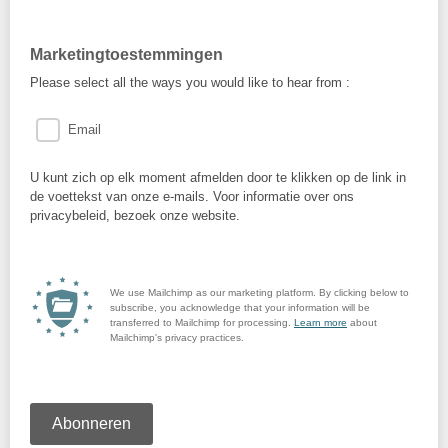
Marketingtoestemmingen
Please select all the ways you would like to hear from :
Email
U kunt zich op elk moment afmelden door te klikken op de link in
de voettekst van onze e-mails. Voor informatie over ons
privacybeleid, bezoek onze website.
We use Mailchimp as our marketing platform. By clicking below to
subscribe, you acknowledge that your information will be
transferred to Mailchimp for processing.
Learn more
about
Mailchimp's privacy practices.